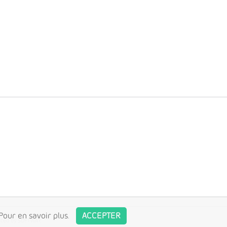
Pour en savoir plus
.
ACCEPTER
ated by
SOFTWAY
.