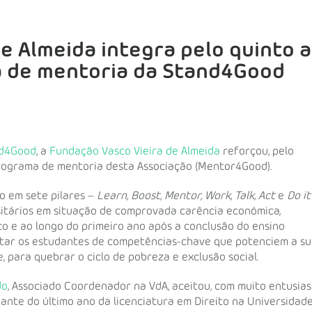
e Almeida integra pelo quinto 
a de mentoria da Stand4Good
d4Good
, a
Fundação Vasco Vieira de Almeida
reforçou, pelo
rograma de mentoria desta Associação (Mentor4Good).
o em sete pilares –
Learn, Boost, Mentor, Work, Talk, Act
e
Do it
sitários em situação de comprovada carência económica,
 e ao longo do primeiro ano após a conclusão do ensino
otar os estudantes de competências-chave que potenciem a s
 para quebrar o ciclo de pobreza e exclusão social.
do
, Associado Coordenador na VdA, aceitou, com muito entusias
te do último ano da licenciatura em Direito na Universidade