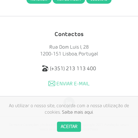
Contactos
Rua Dom Luis I, 28
1200-151 Lisboa, Portugal
(+351) 213 113 400
ENVIAR E-MAIL
Ao utilizar o nosso site, concorda com a nossa utilização de
cookies.
Saiba mais aqui
.
Termos e Condições
|
Política de Privacidade
© Copyright 2017 Fundação Vasco
ACEITAR
Vieira de Almeida. Created by
SOFTWAY
.