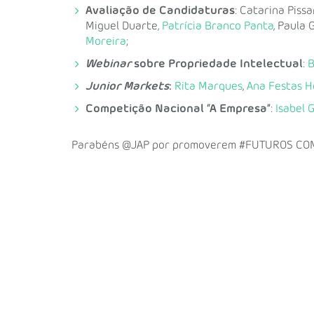
Avaliação de Candidaturas
:
Catarina Pissa
Miguel Duarte,
Patrícia Branco Panta
, Paula
Moreira
;
Webinar
sobre Propriedade Intelectual
:
B
Junior Markets
:
Rita Marques
,
Ana Festas H
Competição Nacional “A Empresa”
:
Isabel 
Parabéns @JAP por promoverem #FUTUROS CO