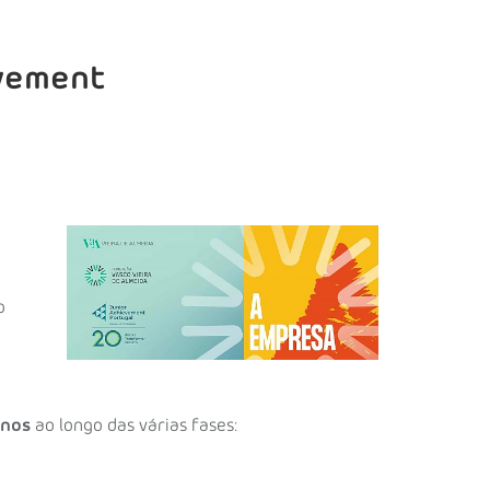
evement
o
unos
ao longo das várias fases: