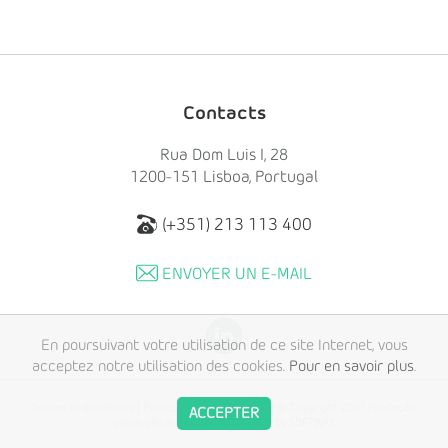
Contacts
Rua Dom Luis I, 28
1200-151 Lisboa, Portugal
(+351) 213 113 400
ENVOYER UN E-MAIL
En poursuivant votre utilisation de ce site Internet, vous
acceptez notre utilisation des cookies.
Pour en savoir plus
.
Termes et conditions
|
Politique de confidentialité
© Copyright 2017 Fundação
ACCEPTER
Vasco Vieira de Almeida. Created by
SOFTWAY
.