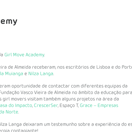
demy
da
Girl Move Academy
.
ira de Almeida receberam, nos escritórios de Lisboa e do Port
la Muianga
e
Nilza Langa
.
iveram oportunidade de contactar com diferentes equipas da
 Fundação Vasco Vieira de Almeida no âmbito da educação par
s girl movers visitam também alguns projetos na área da
asa do Impacto
,
CrescerSer
, Espaço T,
Grace – Empresas
da Norte
.
Nilza Langa deixaram um testemunho sobre a experiência do est
rgia contagiante!