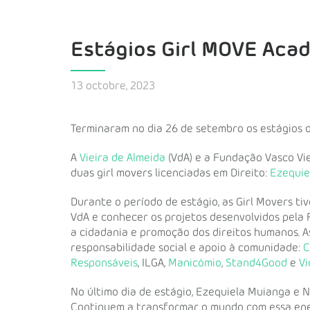
Estágios Girl MOVE Aca
13 octobre, 2023
Terminaram no dia 26 de setembro os estágios 
A
Vieira de Almeida
(VdA) e a Fundação Vasco Vie
duas girl movers licenciadas em Direito:
Ezequie
Durante o período de estágio, as Girl Movers t
VdA e conhecer os projetos desenvolvidos pela
a cidadania e promoção dos direitos humanos. A
responsabilidade social e apoio à comunidade:
C
Responsáveis
, ILGA,
Manicómio
,
Stand4Good
e
Vi
No último dia de estágio, Ezequiela Muianga e 
Continuem a transformar o mundo com essa ene