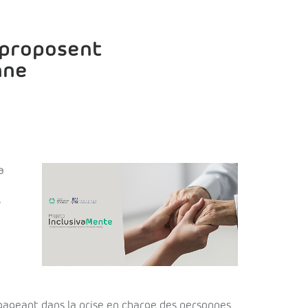
 proposent
nne
a
s
ngageant dans la prise en charge des personnes