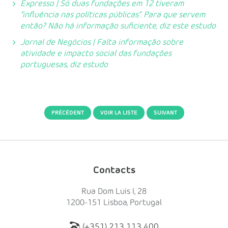
Expresso | Só duas fundações em 12 tiveram
“influência nas políticas públicas”. Para que servem
então? Não há informação suficiente, diz este estudo
Jornal de Negócios | Falta informação sobre
atividade e impacto social das fundações
portuguesas, diz estudo
PRÉCÉDENT
VOIR LA LISTE
SUIVANT
Contacts
Rua Dom Luis I, 28
1200-151 Lisboa, Portugal
(+351) 213 113 400