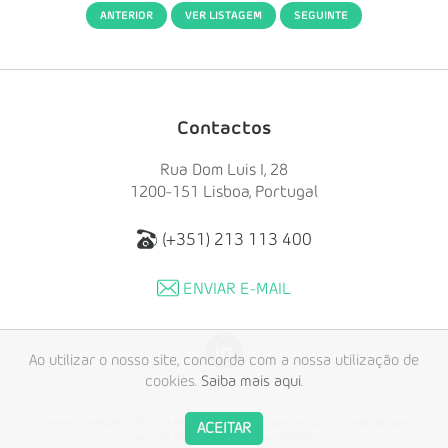
ANTERIOR
VER LISTAGEM
SEGUINTE
Contactos
Rua Dom Luis I, 28
1200-151 Lisboa, Portugal
(+351) 213 113 400
ENVIAR E-MAIL
Ao utilizar o nosso site, concorda com a nossa utilização de
cookies.
Saiba mais aqui
.
Termos e Condições
|
Política de Privacidade
© Copyright 2017 Fundação Vasco
ACEITAR
Vieira de Almeida. Created by
SOFTWAY
.