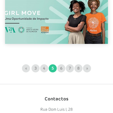
«
3
4
5
6
7
8
»
Contactos
Rua Dom Luis I, 28