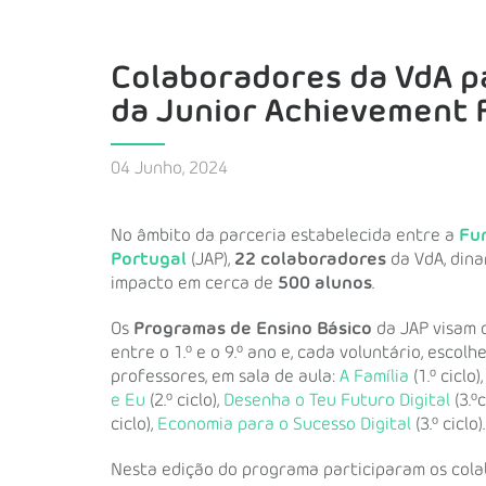
Colaboradores da VdA p
da Junior Achievement 
04 Junho, 2024
No âmbito da parceria estabelecida entre a
Fu
Portugal
(JAP),
22 colaboradores
da VdA, din
impacto em cerca de
500
alunos
.
Os
Programas de Ensino Básico
da JAP visam 
entre o 1.º e o 9.º ano e, cada voluntário, esc
professores, em sala de aula:
A Família
(1.º ciclo)
e Eu
(2.º ciclo),
Desenha o Teu Futuro Digital
(3.ºc
ciclo),
Economia para o Sucesso Digital
(3.º ciclo).
Nesta edição do programa participaram os colab