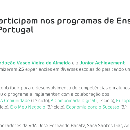
articipam nos programas de Ens
Portugal
ndação Vasco Vieira de Almeida
e a
Junior Achievement
amizaram
25
experiências em diversas escolas do país tendo u
contribuir para o desenvolvimento de competências em alunos
olheu o programa a implementar, com a colaboração dos
,
A Comunidade
(1.º ciclo),
A Comunidade Digital
(1.º ciclo),
Europ
iclo),
É o Meu Negócio
(3.º ciclo),
Economia para o Sucesso
(3.º
oradores da VdA: José Fernando Barata, Sara Santos Dias, Ana 