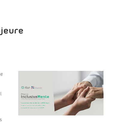
ajeure
de
l
s