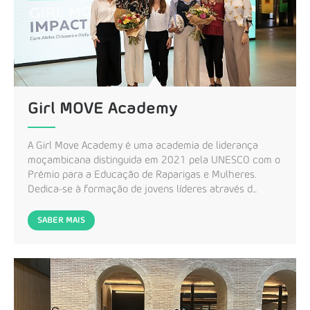
Girl MOVE Academy
A Girl Move Academy é uma academia de liderança
moçambicana distinguida em 2021 pela UNESCO com o
Prémio para a Educação de Raparigas e Mulheres.
Dedica-se à formação de jovens líderes através d...
SABER MAIS