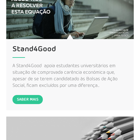
Stand4Good
A Stand4Good apoia estudantes universitários em
situação de comprovada carência económica que,
apesar de se terem candidatado às Bolsas de Ação
Social, ficam excluídos por uma diferença...
SABER MAIS