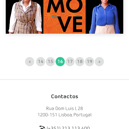
«
14
15
16
17
18
19
»
Contactos
Rua Dom Luis I, 28
1200-151 Lisboa, Portugal
(+351) 213 113 400